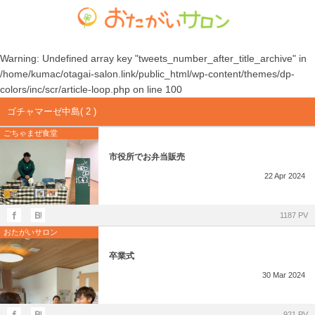
ゴチャマーゼ中島
おたがいサロン
ホーム
Warning
: Undefined array key "tweets_number_after_title_archive" in
/home/kumac/otagai-salon.link/public_html/wp-content/themes/dp-
お知らせ
共生型デイサービス おたがいサロン
ごちゃまぜ食堂
colors/inc/scr/article-loop.php
on line
100
ゴチャマーゼ中島( 2 )
あれこれブログ
サービス付き高齢者向け住宅
地域密着通所介護
ごちゃまぜ食堂
個人情報保護方針
居宅介護支援事業
放課後等デイサービス
市役所でお弁当販売
22
Apr
2024
おたがいサロンの喫茶店（オレンジカフェ）
就労継続支援 B型事業
1187 PV
おたがいサロン
卒業式
30
Mar
2024
921 PV