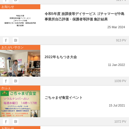
お知らせ
令和5年度 放課後等デイサービス ゴチャマーゼ中島
事業所自己評価・保護者等評価 集計結果
25
Mar
2024
913 PV
おたがいサロン
2022年もちつき大会
11
Jan
2022
1039 PV
かふぇ
ごちゃまぜ食堂イベント
15
Jul
2021
1072 PV
お知らせ