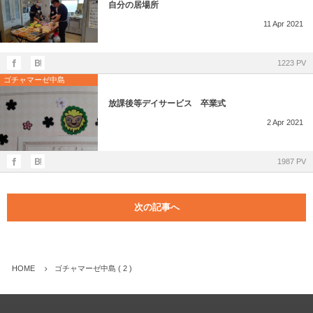
自分の居場所
11
Apr
2021
1223 PV
ゴチャマーゼ中島
放課後等デイサービス 卒業式
2
Apr
2021
1987 PV
次の記事へ
HOME
ゴチャマーゼ中島 ( 2 )