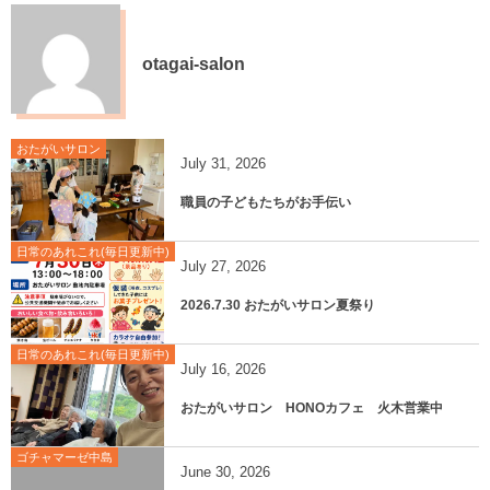
otagai-salon
おたがいサロン
July
31
,
2026
職員の子どもたちがお手伝い
日常のあれこれ(毎日更新中)
July
27
,
2026
2026.7.30 おたがいサロン夏祭り
日常のあれこれ(毎日更新中)
July
16
,
2026
おたがいサロン HONOカフェ 火木営業中
ゴチャマーゼ中島
June
30
,
2026