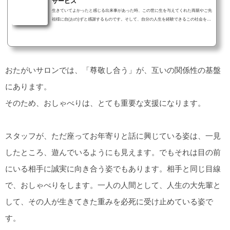
サービス
生きていてよかったと感じる出来事があった時、この世に生を与えてくれた両親やご先
祖様に自(おの)ずと感謝するものです。そして、自分の人生を経験できるこの社会を創
り上げてくれた人生の先輩達を尊敬し、感謝の気持ちが湧いてきます。おたがいサロン
の紳士的なおじいちゃんたち。戦後の大変な時期に、懸命に仕事に取り組み、今ある社
会の基盤を創ってきました。社会人の先輩として尊敬せずにはいられません。そんな大
先輩にいたずらをして、一緒に楽しむスタッフ。おじいちゃんたちは、スタッフのいた
ずらに、怒ることなく、一緒に...
おたがいサロンでは、「尊敬し合う」が、互いの関係性の基盤
にあります。
そのため、おしゃべりは、とても重要な支援になります。
スタッフが、ただ座ってお年寄りと話に興じている姿は、一見
したところ、遊んでいるようにも見えます。でもそれは目の前
にいる相手に誠実に向き合う姿でもあります。相手と同じ目線
で、おしゃべりをします。一人の人間として、人生の大先輩と
して、その人が生きてきた重みを必死に受け止めている姿で
す。