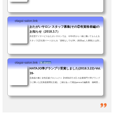
クト」(北海道新聞社主催)企業部門「準グランプリ」受賞。女性が働きやすい
職場を評価していただいたことにスタッフ一同大喜び↓資格や経験は不要、年
齢も問いません。ただし車の普通免許を持ってて送迎業務に支障がなければ。
子育て中の方も安心。お子さん連れて来ての勤務も可！(いや、むしろ大歓
otagai-salon.link
迎！)「送迎業務が可能である旨も強調して下さい」とスタッフかわちゃんに
つっこまれた...
おたがいサロン スタッフ募集(その②有資格者編)の
お知らせ（2018.3.7）
共生型デイサービスおたがいサロンでは、今年4月から一緒に働いてもらえる
スタッフ(正社員/パート)さんを「資格なしでもOK」(前回upした募集)とは別に
介護支援専門員資格（未経験可）をお持ちの方を新たに募集します。介護支援
専門員資格をお持ちの方経験・年齢、問いません。ただし車の普通免許を持っ
てて送迎業務に支障がないこと。子育て中の方も安心。お子さん連れて来ての
勤務も可！(いや、むしろ大歓迎！)「スタッフ募集のお知らせ」ではあります
otagai-salon.link
が、「おたがいサロンってこんなとこだよ」という話でもあります(前回より
56 shares
ちょっと...
HATAJO準グランプリ受賞しました(2018.3.22)-Vol.
39-
北海道の働く女性応援プロジェクト【HATAJOラボ】の企業部門で準グランプ
リに輝いた(北海道新聞社主催)。ご縁があって雑誌porocoの編集長 福崎里美
さんの推薦をいただき応募した。「すご〜い！！」「しばらく前に、うち(＝
おたがいサロン)の働きやすい環境って何？、とかきいていたやつですか？」
結果を伝えると、職員も一緒に大喜び。おたがいサロンでは当たり前のこと
が、他では違うこともある。でも、会社の中にいると何が違うのかよくわから
ない。特別な何かをやってるという実感もない。きっと、他の会社も同じよう
な取り組みを...