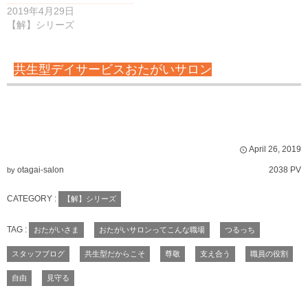
2019年4月29日
【解】シリーズ
共生型デイサービスおたがいサロン
April
26
,
2019
otagai-salon
2038 PV
by
CATEGORY :
【解】シリーズ
TAG :
おたがいさま
おたがいサロンってこんな職場
つるっち
スタッフブログ
共生型だからこそ
尊敬
支え合う
職員の役割
自由
見守る