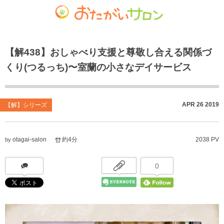
ゴチャマーゼ中島
おたがいサロン
ホーム
【解438】おしゃべり支援と尊敬し合える関係づ
お知らせ
共生型デイサービス おたがいサロン
ごちゃまぜ食堂
くり(つるっち)〜室蘭の小さなデイサービス
あれこれブログ
サービス付き高齢者向け住宅
地域密着通所介護
個人情報保護方針
居宅介護支援事業
放課後等デイサービス
APR
26
2019
【解】シリーズ
おたがいサロンの喫茶店（オレンジカフェ）
就労継続支援 B型事業
otagai-salon
約4分
2038 PV
by
0