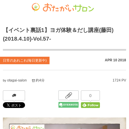
ゴチャマーゼ中島
おたがいサロン
ホーム
【イベント裏話1】ヨガ体験＆だし講座(藤田)
お知らせ
共生型デイサービス おたがいサロン
ごちゃまぜ食堂
(2018.4.10)-Vol.57-
あれこれブログ
サービス付き高齢者向け住宅
地域密着通所介護
個人情報保護方針
居宅介護支援事業
放課後等デイサービス
APR
10
2018
日常のあれこれ(毎日更新中)
おたがいサロンの喫茶店（オレンジカフェ）
就労継続支援 B型事業
otagai-salon
約4分
1724 PV
by
0