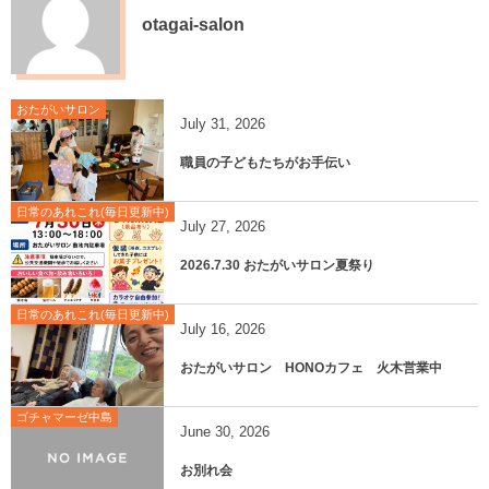
otagai-salon
おたがいサロン
July
31
,
2026
職員の子どもたちがお手伝い
日常のあれこれ(毎日更新中)
July
27
,
2026
2026.7.30 おたがいサロン夏祭り
日常のあれこれ(毎日更新中)
July
16
,
2026
おたがいサロン HONOカフェ 火木営業中
ゴチャマーゼ中島
June
30
,
2026
お別れ会