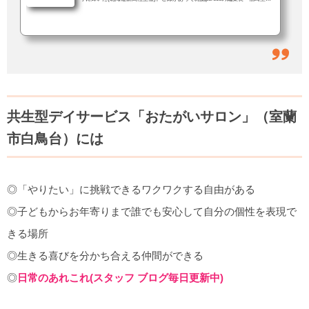
さんの推薦をいただき応募した。「すご〜い！！」「しばらく前に、うち(＝
おたがいサロン)の働きやすい環境って何？、とかきいていたやつですか？」
結果を伝えると、職員も一緒に大喜び。おたがいサロンでは当たり前のこと
が、他では違うこともある。でも、会社の中にいると何が違うのかよくわから
ない。特別な何かをやってるという実感もない。きっと、他の会社も同じよう
な取り組みを...
共生型デイサービス「おたがいサロン」（室蘭
市白鳥台）には
◎「やりたい」に挑戦できるワクワクする自由がある
◎子どもからお年寄りまで誰でも安心して自分の個性を表現で
きる場所
◎生きる喜びを分かち合える仲間ができる
◎
日常のあれこれ(スタッフ ブログ毎日更新中)