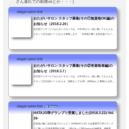
さん連れでの勤務okとか・・・)
otagai-salon.link
おたがいサロン スタッフ募集(その①無資格OK編)の
お知らせ（2018.2.26）
共生型デイサービスおたがいサロンでは、今年4月から一緒に働いてもらえる
スタッフ(正社員/パート)さんを募集します。「北海道の働く女性応援プロジェ
クト」(北海道新聞社主催)企業部門「準グランプリ」受賞。女性が働きやすい
職場を評価していただいたことにスタッフ一同大喜び↓資格や経験は不要、年
齢も問いません。ただし車の普通免許を持ってて送迎業務に支障がなければ。
子育て中の方も安心。お子さん連れて来ての勤務も可！(いや、むしろ大歓
otagai-salon.link
迎！)「送迎業務が可能である旨も強調して下さい」とスタッフかわちゃんに
つっこまれた...
おたがいサロン スタッフ募集(その②有資格者編)の
お知らせ（2018.3.7）
共生型デイサービスおたがいサロンでは、今年4月から一緒に働いてもらえる
スタッフ(正社員/パート)さんを「資格なしでもOK」(前回upした募集)とは別に
介護支援専門員資格（未経験可）をお持ちの方を新たに募集します。介護支援
専門員資格をお持ちの方経験・年齢、問いません。ただし車の普通免許を持っ
てて送迎業務に支障がないこと。子育て中の方も安心。お子さん連れて来ての
勤務も可！(いや、むしろ大歓迎！)「スタッフ募集のお知らせ」ではあります
otagai-salon.link
が、「おたがいサロンってこんなとこだよ」という話でもあります(前回より
56 shares
ちょっと...
HATAJO準グランプリ受賞しました(2018.3.22)-Vol.
39-
北海道の働く女性応援プロジェクト【HATAJOラボ】の企業部門で準グランプ
リに輝いた(北海道新聞社主催)。ご縁があって雑誌porocoの編集長 福崎里美