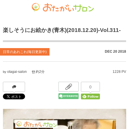
ゴチャマーゼ中島
おたがいサロン
ホーム
楽しそうにお絵かき(青木)(2018.12.20)-Vol.311-
お知らせ
共生型デイサービス おたがいサロン
ごちゃまぜ食堂
あれこれブログ
サービス付き高齢者向け住宅
地域密着通所介護
DEC
20
2018
日常のあれこれ(毎日更新中)
個人情報保護方針
居宅介護支援事業
放課後等デイサービス
otagai-salon
約2分
1228 PV
by
おたがいサロンの喫茶店（オレンジカフェ）
就労継続支援 B型事業
0