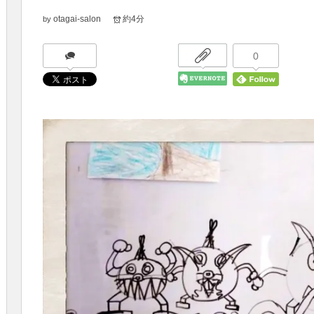
otagai-salon
約4分
by
0