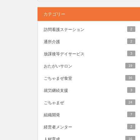
カテゴリー
訪問看護ステーション
2
通所介護
2
放課後等デイサービス
3
おたがいサロン
19
ごちゃまぜ食堂
16
就労継続支援
3
ごちゃまぜ
24
組織開発
7
経営者メンター
2
人材育成
16