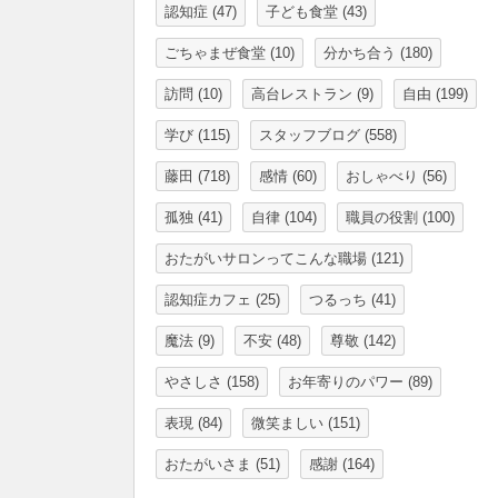
認知症
(47)
子ども食堂
(43)
ごちゃまぜ食堂
(10)
分かち合う
(180)
訪問
(10)
高台レストラン
(9)
自由
(199)
学び
(115)
スタッフブログ
(558)
藤田
(718)
感情
(60)
おしゃべり
(56)
孤独
(41)
自律
(104)
職員の役割
(100)
おたがいサロンってこんな職場
(121)
認知症カフェ
(25)
つるっち
(41)
魔法
(9)
不安
(48)
尊敬
(142)
やさしさ
(158)
お年寄りのパワー
(89)
表現
(84)
微笑ましい
(151)
おたがいさま
(51)
感謝
(164)