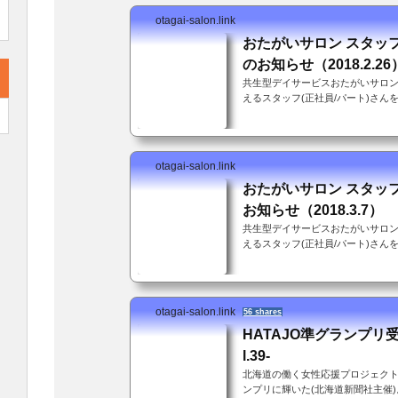
otagai-salon.link
おたがいサロン スタッフ
のお知らせ（2018.2.26
共生型デイサービスおたがいサロン
えるスタッフ(正社員/パート)さ
プロジェクト」(北海道新聞社主催
が働きやすい職場を評価していただ
や経験は不要、年齢も問いません
務に支障がなければ。子育て中の
otagai-salon.link
可！(いや、むしろ大歓迎！)「送
おたがいサロン スタッ
い」とスタッフかわちゃんにつっこま
お知らせ（2018.3.7）
共生型デイサービスおたがいサロン
えるスタッフ(正社員/パート)さんを
とは別に介護支援専門員資格（未
す。介護支援専門員資格をお持ち
の普通免許を持ってて送迎業務に
お子さん連れて来ての勤務も可！(
otagai-salon.link
56 shares
のお知らせ」ではありますが、「
HATAJO準グランプリ受賞し
いう話でもあります(前回よりちょっと
l.39-
北海道の働く女性応援プロジェクト
ンプリに輝いた(北海道新聞社主催)