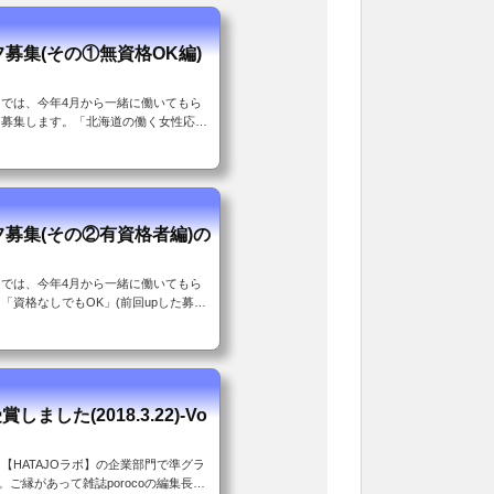
募集(その①無資格OK編)
）
では、今年4月から一緒に働いてもら
んを募集します。「北海道の働く女性応援
)企業部門「準グランプリ」受賞。女性
いたことにスタッフ一同大喜び↓資格
。ただし車の普通免許を持ってて送迎業
方も安心。お子さん連れて来ての勤務も
迎業務が可能である旨も強調して下さ
フ募集(その②有資格者編)の
れた...
では、今年4月から一緒に働いてもら
「資格なしでもOK」(前回upした募集)
経験可）をお持ちの方を新たに募集しま
の方経験・年齢、問いません。ただし車
支障がないこと。子育て中の方も安心。
いや、むしろ大歓迎！)「スタッフ募集
おたがいサロンってこんなとこだよ」と
ました(2018.3.22)-Vo
...
【HATAJOラボ】の企業部門で準グラ
。ご縁があって雑誌porocoの編集長