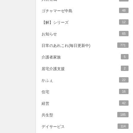
ゴチャマーゼ中島
48
【解】シリーズ
12
お知らせ
65
日常のあれこれ(毎日更新中)
771
介護者家族
5
居宅介護支援
2
かふぇ
22
住宅
16
経営
42
共生型
185
デイサービス
114