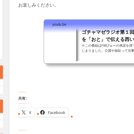
お楽しみください。
youtu.be
ゴチャマゼラジオ第
を「おと」で伝える西いぶ
※この番組はFMびゅーの承諾を得
じまりました。介護や福祉って当
敷居が高くて、近寄れなかったり
て、どんな人も他者に優しくでき
思えるのは、一生懸命自分らしく生き
共有:
X
Facebook