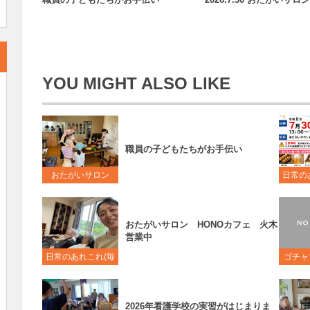
YOU MIGHT ALSO LIKE
職員の子どもたちがお手伝い
おたがいサロン
日常の
日
おたがいサロン HONOカフェ 火木
営業中
日常のあれこれ(毎
ゴチャ
日更新中)
2026年看護学校の実習がはじまりま