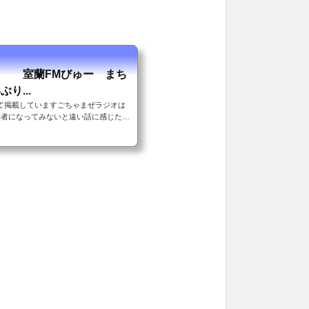
１回 室蘭FMびゅー まち
り...
て掲載していますごちゃまぜラジオは
事者になってみないと遠い話に感じたり
。実は、そんなに特別なものではなく
る。ちょっとおかしな行動が、可愛いと
ようとしている行動...