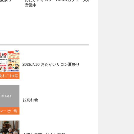
営業中
2026.7.30 おたがいサロン夏祭り
あれこれ(毎
更新中)
お別れ会
マーゼ中島