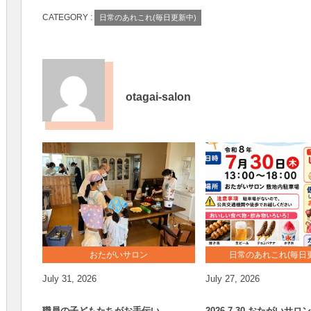
CATEGORY :
日常のあれこれ(毎日更新中)
otagai-salon
おたがいサロン
日常のあれこれ(毎日
July
31
,
2026
July
27
,
2026
職員の子どもたちがお手伝い
2026.7.30 おたがいサ