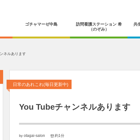
ゴチャマーゼ中島
訪問看護ステーション 希
共
（のぞみ）
チャンネルあります
日常のあれこれ(毎日更新中)
You Tubeチャンネルあります
otagai-salon
約1分
by