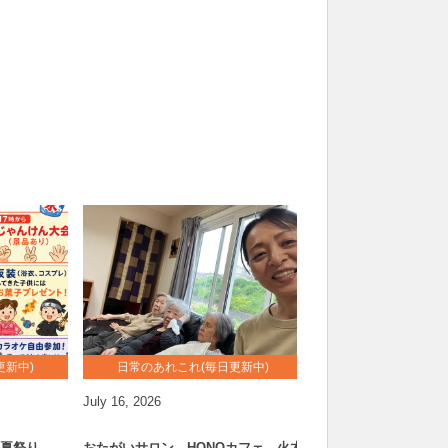
otagai-salonの記事一覧
更新中)
日常のあれこれ(毎日更新中)
ゴチャマー
July
16
,
2026
June
30
,
2026
ロン夏祭り
おたがいサロン HONOカフェ 火木
お別れ会