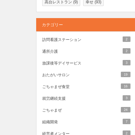
高台レストラン
(9)
幸せ
(93)
カテゴリー
訪問看護ステーション
2
通所介護
2
放課後等デイサービス
3
おたがいサロン
19
ごちゃまぜ食堂
16
就労継続支援
3
ごちゃまぜ
24
組織開発
7
経営者メンター
2