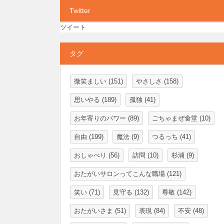
Twitter
ツイート
タグ
微笑ましい
(151)
やさしさ
(158)
思いやる
(189)
孤独
(41)
お年寄りのパワー
(89)
ごちゃまぜ食堂
(10)
自由
(199)
魔法
(9)
つるっち
(41)
おしゃべり
(56)
訪問
(10)
杉浦
(9)
おたがいサロンってこんな職場
(121)
笑い
(71)
見守る
(132)
尊敬
(142)
おたがいさま
(51)
表現
(84)
不安
(48)