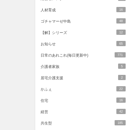
人材育成
16
ゴチャマーゼ中島
48
【解】シリーズ
12
お知らせ
65
日常のあれこれ(毎日更新中)
771
介護者家族
5
居宅介護支援
2
かふぇ
22
住宅
16
経営
42
共生型
185