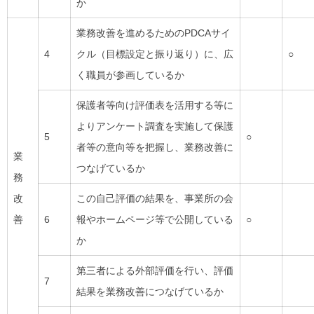
か
業務改善を進めるためのPDCAサイ
4
クル（目標設定と振り返り）に、広
○
く職員が参画しているか
保護者等向け評価表を活用する等に
よりアンケート調査を実施して保護
5
○
者等の意向等を把握し、業務改善に
業
つなげているか
務
改
この自己評価の結果を、事業所の会
善
6
報やホームページ等で公開している
○
か
第三者による外部評価を行い、評価
7
結果を業務改善につなげているか