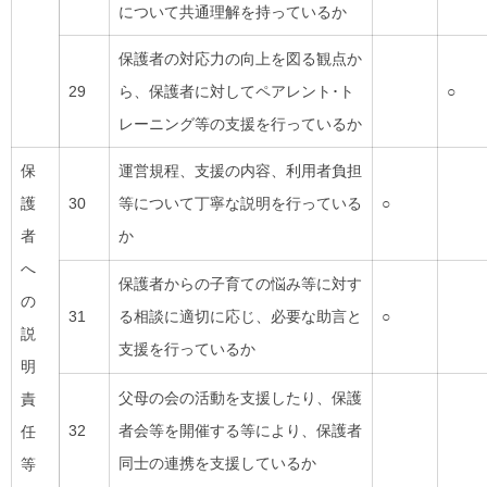
について共通理解を持っているか
保護者の対応力の向上を図る観点か
29
ら、保護者に対してペアレント･ト
○
レーニング等の支援を行っているか
保
運営規程、支援の内容、利用者負担
護
30
等について丁寧な説明を行っている
○
者
か
へ
保護者からの子育ての悩み等に対す
の
31
る相談に適切に応じ、必要な助言と
○
説
支援を行っているか
明
父母の会の活動を支援したり、保護
責
32
者会等を開催する等により、保護者
任
同士の連携を支援しているか
等