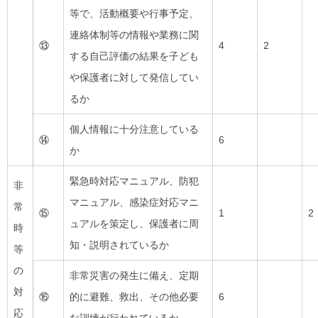
等で、活動概要や行事予定、
連絡体制等の情報や業務に関
⑬
4
2
する自己評価の結果を子ども
や保護者に対して発信してい
るか
個人情報に十分注意している
⑭
6
か
緊急時対応マニュアル、防犯
非
マニュアル、感染症対応マニ
常
⑮
1
2
ュアルを策定し、保護者に周
時
知・説明されているか
等
の
非常災害の発生に備え、定期
対
⑯
的に避難、救出、その他必要
6
応