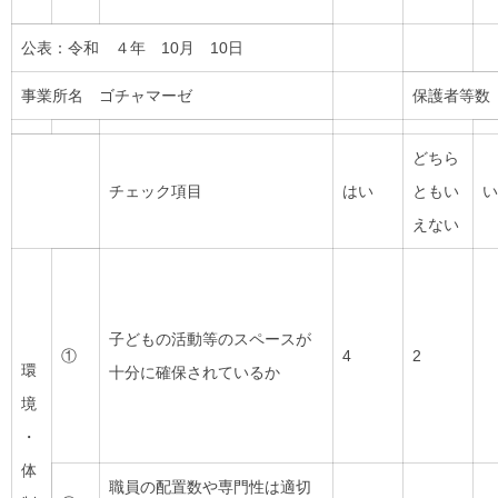
公表：令和 ４年 10月 10日
事業所名 ゴチャマーゼ
保護者等
どちら
チェック項目
はい
ともい
い
えない
子どもの活動等のスペースが
①
4
2
環
十分に確保されているか
境
・
体
職員の配置数や専門性は適切