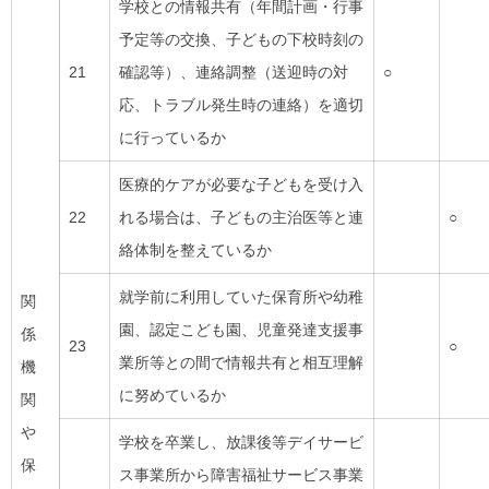
学校との情報共有（年間計画・行事
予定等の交換、子どもの下校時刻の
21
確認等）、連絡調整（送迎時の対
○
応、トラブル発生時の連絡）を適切
に行っているか
医療的ケアが必要な子どもを受け入
22
れる場合は、子どもの主治医等と連
○
絡体制を整えているか
就学前に利用していた保育所や幼稚
関
園、認定こども園、児童発達支援事
係
23
○
業所等との間で情報共有と相互理解
機
に努めているか
関
や
学校を卒業し、放課後等デイサービ
保
ス事業所から障害福祉サービス事業