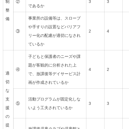
制
②
3
3
であるか
整
事業所の設備等は、スロープ
備
や手すりの設置などバリアフ
③
2
4
リー化の配慮が適切になされ
ているか
子どもと保護者のニーズや課
題が客観的に分析された上
④
4
2
適
で、放課後等デイサービス計
切
画が作成されているか
な
支
活動プログラムが固定化しな
⑤
3
3
援
いよう工夫されているか
の
提
放課後児童クラブや児童館と