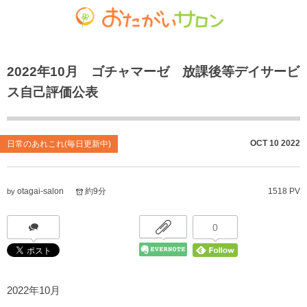
ゴチャマーゼ中島
おたがいサロン
ホーム
2022年10月 ゴチャマーゼ 放課後等デイサービ
お知らせ
共生型デイサービス おたがいサロン
ごちゃまぜ食堂
ス自己評価公表
あれこれブログ
サービス付き高齢者向け住宅
地域密着通所介護
個人情報保護方針
居宅介護支援事業
放課後等デイサービス
OCT
10
2022
日常のあれこれ(毎日更新中)
おたがいサロンの喫茶店（オレンジカフェ）
就労継続支援 B型事業
otagai-salon
約9分
1518 PV
by
0
2022年10月