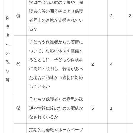
父母の会の活動の支援や、保
護者会等の開催等により保護
⑩
2
2
保
者同士の連携が支援されてい
護
るか
者
子どもや保護者からの苦情に
へ
ついて、対応の体制を整備す
の
るとともに、子どもや保護者
説
⑪
2
4
に周知・説明し、苦情があっ
明
た場合に迅速かつ適切に対応
等
しているか
子どもや保護者との意思の疎
⑫
通や情報伝達のための配慮が
5
1
なされているか
定期的に会報やホームページ