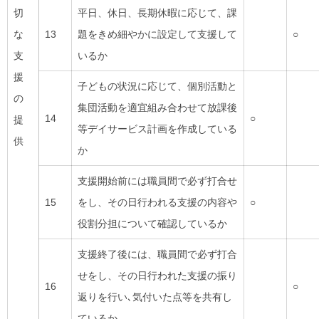
切
平日、休日、長期休暇に応じて、課
な
13
題をきめ細やかに設定して支援して
○
支
いるか
援
子どもの状況に応じて、個別活動と
の
集団活動を適宜組み合わせて放課後
14
○
提
等デイサービス計画を作成している
供
か
支援開始前には職員間で必ず打合せ
15
をし、その日行われる支援の内容や
○
役割分担について確認しているか
支援終了後には、職員間で必ず打合
せをし、その日行われた支援の振り
16
○
返りを行い､気付いた点等を共有し
ているか