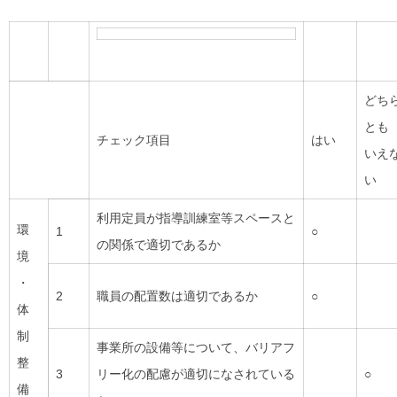
どち
とも
チェック項目
はい
いえ
い
利用定員が指導訓練室等スペースと
環
1
○
の関係で適切であるか
境
・
2
職員の配置数は適切であるか
○
体
制
事業所の設備等について、バリアフ
整
3
リー化の配慮が適切になされている
○
備