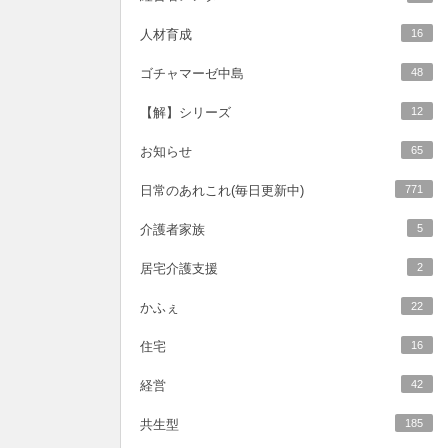
人材育成
16
ゴチャマーゼ中島
48
【解】シリーズ
12
お知らせ
65
日常のあれこれ(毎日更新中)
771
介護者家族
5
居宅介護支援
2
かふぇ
22
住宅
16
経営
42
共生型
185