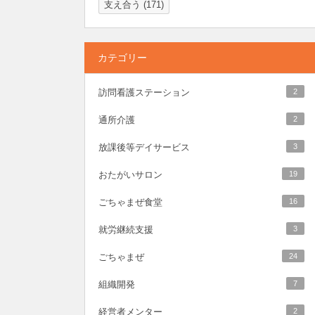
支え合う
(171)
カテゴリー
訪問看護ステーション
2
通所介護
2
放課後等デイサービス
3
おたがいサロン
19
ごちゃまぜ食堂
16
就労継続支援
3
ごちゃまぜ
24
組織開発
7
経営者メンター
2