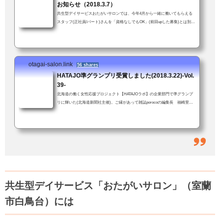
お知らせ（2018.3.7）
共生型デイサービスおたがいサロンでは、今年4月から一緒に働いてもらえる
スタッフ(正社員/パート)さんを「資格なしでもOK」(前回upした募集)とは別に
介護支援専門員資格（未経験可）をお持ちの方を新たに募集します。介護支援
専門員資格をお持ちの方経験・年齢、問いません。ただし車の普通免許を持っ
てて送迎業務に支障がないこと。子育て中の方も安心。お子さん連れて来ての
勤務も可！(いや、むしろ大歓迎！)「スタッフ募集のお知らせ」ではあります
otagai-salon.link
が、「おたがいサロンってこんなとこだよ」という話でもあります(前回より
56 shares
ちょっと...
HATAJO準グランプリ受賞しました(2018.3.22)-Vol.
39-
北海道の働く女性応援プロジェクト【HATAJOラボ】の企業部門で準グランプ
リに輝いた(北海道新聞社主催)。ご縁があって雑誌porocoの編集長 福崎里美
さんの推薦をいただき応募した。「すご〜い！！」「しばらく前に、うち(＝
おたがいサロン)の働きやすい環境って何？、とかきいていたやつですか？」
結果を伝えると、職員も一緒に大喜び。おたがいサロンでは当たり前のこと
が、他では違うこともある。でも、会社の中にいると何が違うのかよくわから
ない。特別な何かをやってるという実感もない。きっと、他の会社も同じよう
な取り組みを...
共生型デイサービス「おたがいサロン」（室蘭
市白鳥台）には