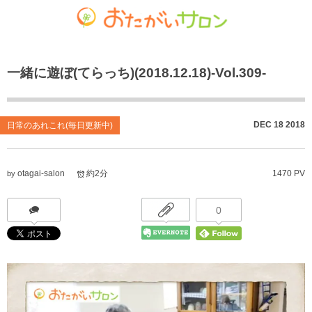
ゴチャマーゼ中島
おたがいサロン
ホーム
一緒に遊ぼ(てらっち)(2018.12.18)-Vol.309-
お知らせ
共生型デイサービス おたがいサロン
ごちゃまぜ食堂
あれこれブログ
サービス付き高齢者向け住宅
地域密着通所介護
DEC
18
2018
日常のあれこれ(毎日更新中)
個人情報保護方針
居宅介護支援事業
放課後等デイサービス
otagai-salon
約2分
1470 PV
by
おたがいサロンの喫茶店（オレンジカフェ）
就労継続支援 B型事業
0