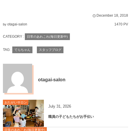
December
18
,
2018
otagai-salon
1470 PV
by
CATEGORY :
日常のあれこれ(毎日更新中)
TAG :
てらちゃん
スタッフブログ
otagai-salon
おたがいサロン
July
31
,
2026
職員の子どもたちがお手伝い
日常のあれこれ(毎日更新中)