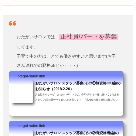
正社員/パートを募集
おたがいサロンでは、
してます。
子育て中の方は、とても働きやすいと思います(お子
さん連れでの勤務okとか・・・)
otagai-salon.link
おたがいサロン スタッフ募集(その①無資格OK編)の
お知らせ（2018.2.26）
共生型デイサービスおたがいサロンでは、今年4月から一緒に働いてもらえる
スタッフ(正社員/パート)さんを募集します。「北海道の働く女性応援プロジェ
クト」(北海道新聞社主催)企業部門「準グランプリ」受賞。女性が働きやすい
職場を評価していただいたことにスタッフ一同大喜び↓資格や経験は不要、年
齢も問いません。ただし車の普通免許を持ってて送迎業務に支障がなければ。
子育て中の方も安心。お子さん連れて来ての勤務も可！(いや、むしろ大歓
otagai-salon.link
迎！)「送迎業務が可能である旨も強調して下さい」とスタッフかわちゃんに
つっこまれた...
おたがいサロン スタッフ募集(その②有資格者編)の