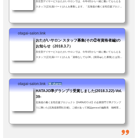
共生型デイサービスおたがいサロンでは、今年4月から一緒に働いてもらえる
スタッフ(正社員/パート)さんを募集します。「北海道の働く女性応援プロジェ
クト」(北海道新聞社主催)企業部門「準グランプリ」受賞。女性が働きやすい
職場を評価していただいたことにスタッフ一同大喜び↓資格や経験は不要、年
齢も問いません。ただし車の普通免許を持ってて送迎業務に支障がなければ。
子育て中の方も安心。お子さん連れて来ての勤務も可！(いや、むしろ大歓
otagai-salon.link
迎！)「送迎業務が可能である旨も強調して下さい」とスタッフかわちゃんに
つっこまれた...
おたがいサロン スタッフ募集(その②有資格者編)の
お知らせ（2018.3.7）
共生型デイサービスおたがいサロンでは、今年4月から一緒に働いてもらえる
スタッフ(正社員/パート)さんを「資格なしでもOK」(前回upした募集)とは別に
介護支援専門員資格（未経験可）をお持ちの方を新たに募集します。介護支援
専門員資格をお持ちの方経験・年齢、問いません。ただし車の普通免許を持っ
てて送迎業務に支障がないこと。子育て中の方も安心。お子さん連れて来ての
勤務も可！(いや、むしろ大歓迎！)「スタッフ募集のお知らせ」ではあります
otagai-salon.link
が、「おたがいサロンってこんなとこだよ」という話でもあります(前回より
56 shares
ちょっと...
HATAJO準グランプリ受賞しました(2018.3.22)-Vol.
39-
北海道の働く女性応援プロジェクト【HATAJOラボ】の企業部門で準グランプ
リに輝いた(北海道新聞社主催)。ご縁があって雑誌porocoの編集長 福崎里美
さんの推薦をいただき応募した。「すご〜い！！」「しばらく前に、うち(＝
おたがいサロン)の働きやすい環境って何？、とかきいていたやつですか？」
結果を伝えると、職員も一緒に大喜び。おたがいサロンでは当たり前のこと
が、他では違うこともある。でも、会社の中にいると何が違うのかよくわから
ない。特別な何かをやってるという実感もない。きっと、他の会社も同じよう