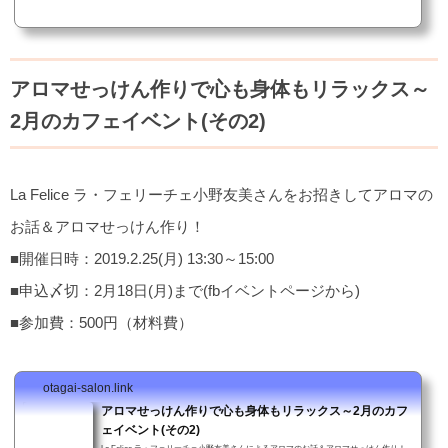
す。皆様、ぜひ足をお運びください。■日時：2019.2.18(月) 13:30～14:30■入場無料■ド
リンク代100円（おかわり自由）■お問い合わせ：おたがいサロン 0143-50-3890（小野
寺まで）or Facebookイベントペ...
アロマせっけん作りで心も身体もリラックス～
2月のカフェイベント(その2)
La Felice ラ・フェリーチェ小野友美さんをお招きしてアロマの
お話＆アロマせっけん作り！
■開催日時：2019.2.25(月) 13:30～15:00
■申込〆切：2月18日(月)まで(fbイベントページから)
■参加費：500円（材料費）
otagai-salon.link
アロマせっけん作りで心も身体もリラックス～2月のカフ
ェイベント(その2)