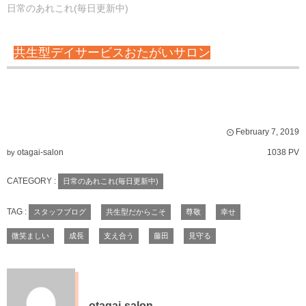
日常のあれこれ(毎日更新中)
共生型デイサービスおたがいサロン
February
7
,
2019
otagai-salon
1038 PV
by
CATEGORY :
日常のあれこれ(毎日更新中)
TAG :
スタッフブログ
共生型だからこそ
尊敬
幸せ
微笑ましい
成長
支え合う
藤田
見守る
otagai-salon