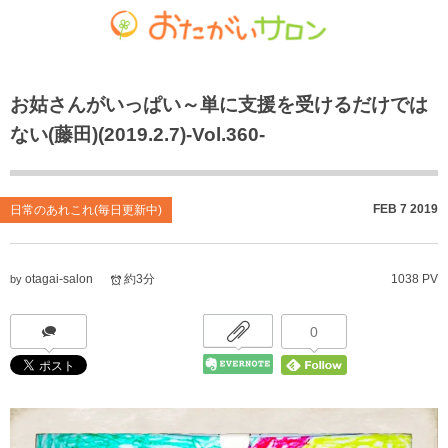
ゴチャマーゼ中島
おたがいサロン
ホーム
お姑さんがいっぱい～単に支援を受けるだけでは
お知らせ
共生型デイサービス おたがいサロン
ごちゃまぜ食堂
ない(藤田)(2019.2.7)-Vol.360-
あれこれブログ
サービス付き高齢者向け住宅
地域密着通所介護
個人情報保護方針
居宅介護支援事業
放課後等デイサービス
FEB
7
2019
日常のあれこれ(毎日更新中)
おたがいサロンの喫茶店（オレンジカフェ）
就労継続支援 B型事業
otagai-salon
約3分
1038 PV
by
0