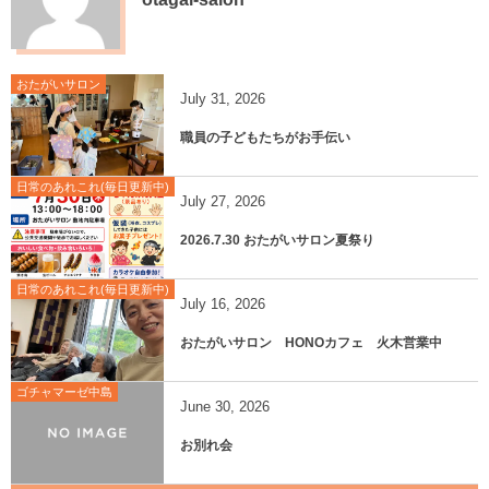
おたがいサロン
July
31
,
2026
職員の子どもたちがお手伝い
日常のあれこれ(毎日更新中)
July
27
,
2026
2026.7.30 おたがいサロン夏祭り
日常のあれこれ(毎日更新中)
July
16
,
2026
おたがいサロン HONOカフェ 火木営業中
ゴチャマーゼ中島
June
30
,
2026
お別れ会