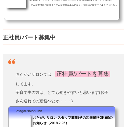
La Felice ラ・フェリーチェ小野友美さんによるアロマのお話＆アロマせっけん作り！
「どんな香りに包まれるとどんな効果があるのか？」今回はアロマオイルを使った石鹸
作り、素敵な香りに包まれて心も体もリラックス！2月18日(月)までに申し込みが必要
です。また材料費500円当日いただきます。お申し込みはおたがいサロン小野寺まで。
■開催日時：2019.2.25(月) 13:30～15:00■申込〆切：2月18日(月)までにおたがいサロンへ
お電話 or Facebookイベントページから「参加ボタン」でお申込下さい■参加費：500円
（材料費）■ドリンク代100円（...
正社員/パート募集中
正社員/パートを募集
おたがいサロンでは、
してます。
子育て中の方は、とても働きやすいと思います(お子
さん連れでの勤務okとか・・・)
otagai-salon.link
おたがいサロン スタッフ募集(その①無資格OK編)の
お知らせ（2018.2.26）