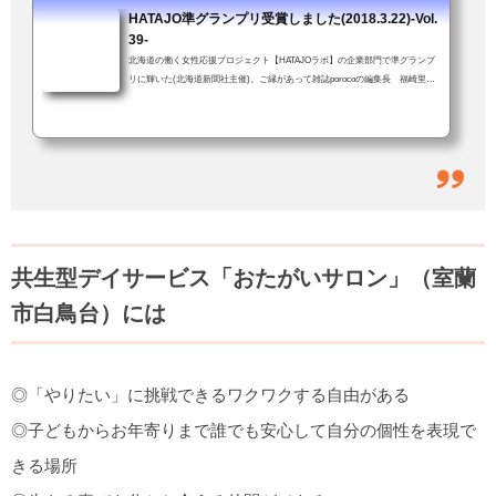
ちょっと...
HATAJO準グランプリ受賞しました(2018.3.22)-Vol.
39-
北海道の働く女性応援プロジェクト【HATAJOラボ】の企業部門で準グランプ
リに輝いた(北海道新聞社主催)。ご縁があって雑誌porocoの編集長 福崎里美
さんの推薦をいただき応募した。「すご〜い！！」「しばらく前に、うち(＝
おたがいサロン)の働きやすい環境って何？、とかきいていたやつですか？」
結果を伝えると、職員も一緒に大喜び。おたがいサロンでは当たり前のこと
が、他では違うこともある。でも、会社の中にいると何が違うのかよくわから
ない。特別な何かをやってるという実感もない。きっと、他の会社も同じよう
な取り組みを...
共生型デイサービス「おたがいサロン」（室蘭
市白鳥台）には
◎「やりたい」に挑戦できるワクワクする自由がある
◎子どもからお年寄りまで誰でも安心して自分の個性を表現で
きる場所