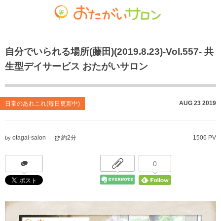
ゴチャマーゼ中島
おたがいサロン
ホーム
自分でいられる場所(藤田)(2019.8.23)-Vol.557- 共
お知らせ
共生型デイサービス おたがいサロン
ごちゃまぜ食堂
生型デイサービス おたがいサロン
あれこれブログ
サービス付き高齢者向け住宅
地域密着通所介護
個人情報保護方針
居宅介護支援事業
放課後等デイサービス
AUG
23
2019
日常のあれこれ(毎日更新中)
おたがいサロンの喫茶店（オレンジカフェ）
就労継続支援 B型事業
otagai-salon
約2分
1506 PV
by
0