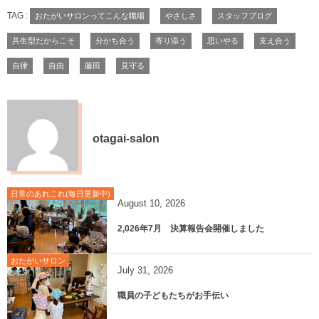
TAG :
おたがいサロンってこんな職場
やさしさ
スタッフブログ
共生型だからこそ
分かち合う
寄り添う
思いやる
支え合う
自律
自由
藤田
見守る
otagai-salon
日常のあれこれ(毎日更新中)
August
10
,
2026
2,026年7月 決算報告会開催しました
おたがいサロン
July
31
,
2026
職員の子どもたちがお手伝い