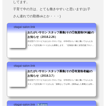
してます。
子育て中の方は、とても働きやすいと思います(お子
さん連れでの勤務okとか・・・)
otagai-salon.link
おたがいサロン スタッフ募集(その①無資格OK編)の
お知らせ（2018.2.26）
共生型デイサービスおたがいサロンでは、今年4月から一緒に働いてもらえる
スタッフ(正社員/パート)さんを募集します。「北海道の働く女性応援プロジェ
クト」(北海道新聞社主催)企業部門「準グランプリ」受賞。女性が働きやすい
職場を評価していただいたことにスタッフ一同大喜び↓資格や経験は不要、年
齢も問いません。ただし車の普通免許を持ってて送迎業務に支障がなければ。
子育て中の方も安心。お子さん連れて来ての勤務も可！(いや、むしろ大歓
otagai-salon.link
迎！)「送迎業務が可能である旨も強調して下さい」とスタッフかわちゃんに
つっこまれた...
おたがいサロン スタッフ募集(その②有資格者編)の
お知らせ（2018.3.7）
共生型デイサービスおたがいサロンでは、今年4月から一緒に働いてもらえる
スタッフ(正社員/パート)さんを「資格なしでもOK」(前回upした募集)とは別に
介護支援専門員資格（未経験可）をお持ちの方を新たに募集します。介護支援
専門員資格をお持ちの方経験・年齢、問いません。ただし車の普通免許を持っ
てて送迎業務に支障がないこと。子育て中の方も安心。お子さん連れて来ての
勤務も可！(いや、むしろ大歓迎！)「スタッフ募集のお知らせ」ではあります
otagai-salon.link
が、「おたがいサロンってこんなとこだよ」という話でもあります(前回より
56 shares