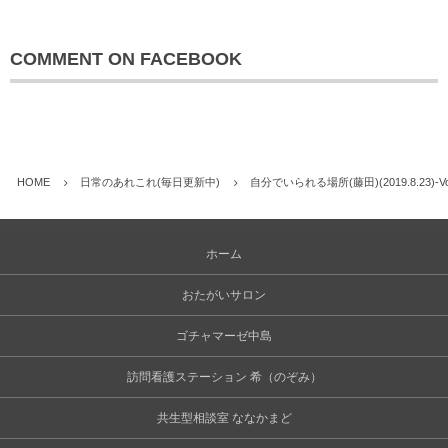
COMMENT ON FACEBOOK
HOME
日常のあれこれ(毎日更新中)
自分でいられる場所(藤田)(2019.8.23)
ホーム
おたがいサロン
ゴチャマーゼ中島
訪問看護ステーション 希（のぞみ）
共生型相談室 ななかまど