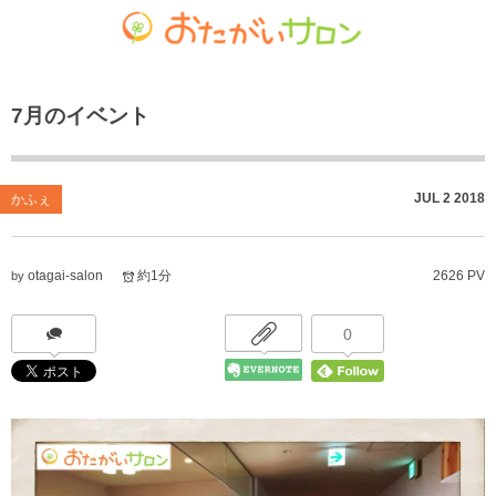
ゴチャマーゼ中島
おたがいサロン
ホーム
7月のイベント
お知らせ
共生型デイサービス おたがいサロン
ごちゃまぜ食堂
あれこれブログ
サービス付き高齢者向け住宅
地域密着通所介護
JUL
2
2018
かふぇ
個人情報保護方針
居宅介護支援事業
放課後等デイサービス
otagai-salon
約1分
2626 PV
by
おたがいサロンの喫茶店（オレンジカフェ）
就労継続支援 B型事業
0