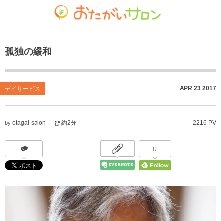
ゴチャマーゼ中島
おたがいサロン
ホーム
孤独の緩和
お知らせ
共生型デイサービス おたがいサロン
ごちゃまぜ食堂
あれこれブログ
サービス付き高齢者向け住宅
地域密着通所介護
APR
23
2017
デイサービス
個人情報保護方針
居宅介護支援事業
放課後等デイサービス
otagai-salon
約2分
2216 PV
by
おたがいサロンの喫茶店（オレンジカフェ）
就労継続支援 B型事業
0