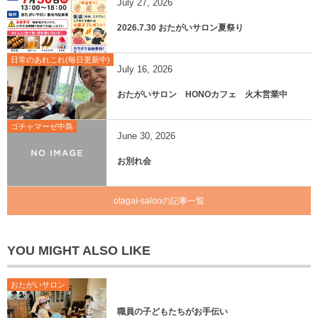
July
27
,
2026
2026.7.30 おたがいサロン夏祭り
日常のあれこれ(毎日更新中)
July
16
,
2026
おたがいサロン HONOカフェ 火木営業中
ゴチャマーゼ中島
June
30
,
2026
お別れ会
otagai-salonの記事一覧
YOU MIGHT ALSO LIKE
おたがいサロン
職員の子どもたちがお手伝い