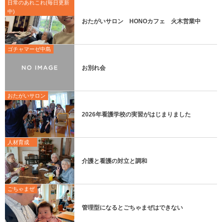
日常のあれこれ(毎日更新
中)
おたがいサロン HONOカフェ 火木営業中
ゴチャマーゼ中島
お別れ会
おたがいサロン
2026年看護学校の実習がはじまりました
人材育成
介護と看護の対立と調和
ごちゃまぜ
管理型になるとごちゃまぜはできない