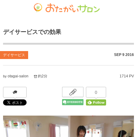
ゴチャマーゼ中島
おたがいサロン
ホーム
デイサービスでの効果
お知らせ
共生型デイサービス おたがいサロン
ごちゃまぜ食堂
あれこれブログ
サービス付き高齢者向け住宅
地域密着通所介護
SEP
9
2016
デイサービス
個人情報保護方針
居宅介護支援事業
放課後等デイサービス
otagai-salon
約2分
1714 PV
by
おたがいサロンの喫茶店（オレンジカフェ）
就労継続支援 B型事業
0