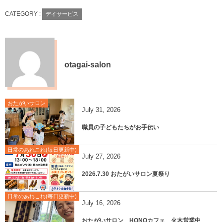
CATEGORY :
デイサービス
otagai-salon
おたがいサロン
July
31
,
2026
職員の子どもたちがお手伝い
日常のあれこれ(毎日更新中)
July
27
,
2026
2026.7.30 おたがいサロン夏祭り
日常のあれこれ(毎日更新中)
July
16
,
2026
おたがいサロン HONOカフェ 火木営業中