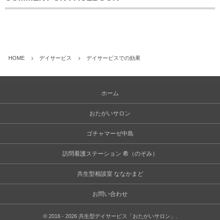
HOME
デイサービス
デイサービスでの効果
ホーム
おたがいサロン
ゴチャマーゼ中島
訪問看護ステーション 希（のぞみ）
共生型相談室 ななかまど
お問い合わせ
©
2016 - 2026
共生型デイサービス「おたがいサロン」
.