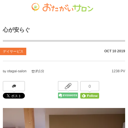
ゴチャマーゼ中島
おたがいサロン
ホーム
心が安らぐ
お知らせ
共生型デイサービス おたがいサロン
ごちゃまぜ食堂
あれこれブログ
サービス付き高齢者向け住宅
地域密着通所介護
OCT
10
2019
デイサービス
個人情報保護方針
居宅介護支援事業
放課後等デイサービス
otagai-salon
約1分
1238 PV
by
おたがいサロンの喫茶店（オレンジカフェ）
就労継続支援 B型事業
0