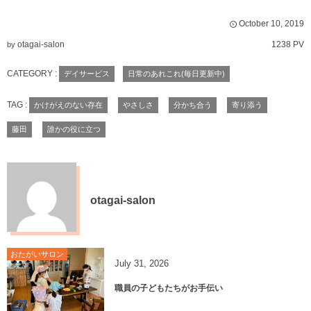
October
10
,
2019
otagai-salon
1238 PV
by
CATEGORY :
デイサービス
日常のあれこれ(毎日更新中)
TAG :
かけがえのない存在
やさしさ
分かち合う
寄り添う
藤田
誰かの役に立つ
otagai-salon
おたがいサロン
July
31
,
2026
職員の子どもたちがお手伝い