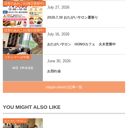
日常のあれこれ(毎日更新中)
July
27
,
2026
2026.7.30 おたがいサロン夏祭り
日常のあれこれ(毎日更新中)
July
16
,
2026
おたがいサロン HONOカフェ 火木営業中
ゴチャマーゼ中島
June
30
,
2026
お別れ会
otagai-salonの記事一覧
YOU MIGHT ALSO LIKE
おたがいサロン