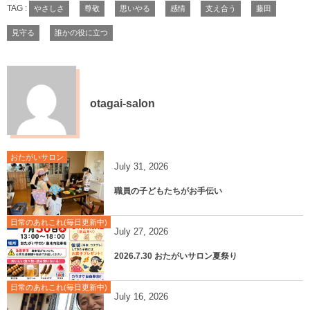
TAG :
やさしさ
尊敬
思いやる
感情
支え合う
藤田
見守る
誰かの役に立つ
otagai-salon
おたがいサロン
July
31
,
2026
職員の子どもたちがお手伝い
日常のあれこれ(毎日更新中)
July
27
,
2026
2026.7.30 おたがいサロン夏祭り
日常のあれこれ(毎日更新中)
July
16
,
2026