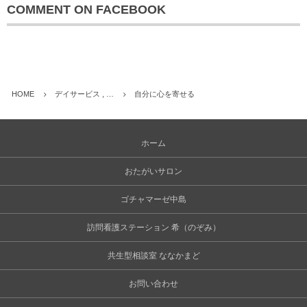
COMMENT ON FACEBOOK
HOME
デイサービス , …
自分に心を寄せる
ホーム
おたがいサロン
ゴチャマーゼ中島
訪問看護ステーション 希（のぞみ）
共生型相談室 ななかまど
お問い合わせ