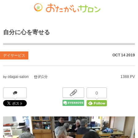
ゴチャマーゼ中島
おたがいサロン
ホーム
自分に心を寄せる
お知らせ
共生型デイサービス おたがいサロン
ごちゃまぜ食堂
あれこれブログ
サービス付き高齢者向け住宅
地域密着通所介護
OCT
14
2019
デイサービス
個人情報保護方針
居宅介護支援事業
放課後等デイサービス
otagai-salon
約1分
1388 PV
by
おたがいサロンの喫茶店（オレンジカフェ）
就労継続支援 B型事業
0