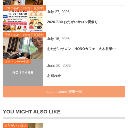
日常のあれこれ(毎日更新中)
July
27
,
2026
2026.7.30 おたがいサロン夏祭り
日常のあれこれ(毎日更新中)
July
16
,
2026
おたがいサロン HONOカフェ 火木営業中
ゴチャマーゼ中島
June
30
,
2026
お別れ会
otagai-salonの記事一覧
YOU MIGHT ALSO LIKE
おたがいサロン