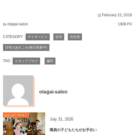
February
22
,
2018
otagai-salon
1908 PV
by
CATEGORY :
デイサービス
住宅
共生型
日常のあれこれ(毎日更新中)
TAG :
スタッフブログ
藤田
otagai-salon
おたがいサロン
July
31
,
2026
職員の子どもたちがお手伝い