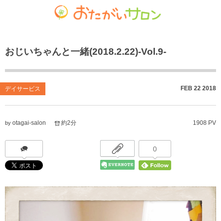
ゴチャマーゼ中島
おたがいサロン
ホーム
おじいちゃんと一緒(2018.2.22)-Vol.9-
お知らせ
共生型デイサービス おたがいサロン
ごちゃまぜ食堂
あれこれブログ
サービス付き高齢者向け住宅
地域密着通所介護
FEB
22
2018
デイサービス
個人情報保護方針
居宅介護支援事業
放課後等デイサービス
otagai-salon
約2分
1908 PV
by
おたがいサロンの喫茶店（オレンジカフェ）
就労継続支援 B型事業
0