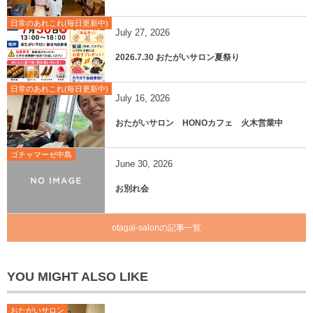
日常のあれこれ(毎日更新中)
July
27
,
2026
2026.7.30 おたがいサロン夏祭り
日常のあれこれ(毎日更新中)
July
16
,
2026
おたがいサロン HONOカフェ 火木営業中
ゴチャマーゼ中島
June
30
,
2026
お別れ会
otagai-salonの記事一覧
YOU MIGHT ALSO LIKE
おたがいサロン