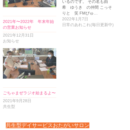
いるのです。 その名も由
希 ゆうき の仲間 こっそ
りと 笑 FMびゅ…
2022年1月7日
2021年〜2022年 年末年始
日常のあれこれ(毎日更新中)
の営業お知らせ
2021年12月31日
お知らせ
ごちゃまぜラジオ始まるよ〜
2021年9月28日
共生型
共生型デイサービスおたがいサロン