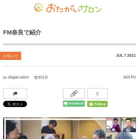
ゴチャマーゼ中島
おたがいサロン
ホーム
FM奈良で紹介
お知らせ
共生型デイサービス おたがいサロン
ごちゃまぜ食堂
あれこれブログ
サービス付き高齢者向け住宅
地域密着通所介護
JUL
7
2021
お知らせ
個人情報保護方針
居宅介護支援事業
放課後等デイサービス
otagai-salon
約1分
944 PV
by
おたがいサロンの喫茶店（オレンジカフェ）
就労継続支援 B型事業
0