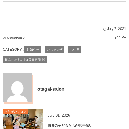
July
7
,
2021
otagai-salon
944 PV
by
CATEGORY :
お知らせ
ごちゃまぜ
共生型
日常のあれこれ(毎日更新中)
otagai-salon
おたがいサロン
July
31
,
2026
職員の子どもたちがお手伝い