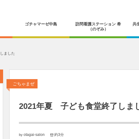
ゴチャマーゼ中島
訪問看護ステーション 希
共
（のぞみ）
了しました
ごちゃまぜ
2021年夏 子ども食堂終了しま
otagai-salon
約3分
by