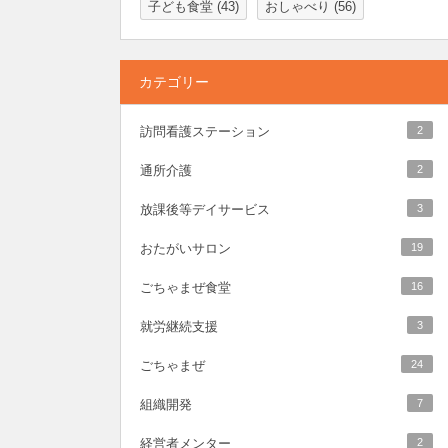
子ども食堂
(43)
おしゃべり
(56)
カテゴリー
訪問看護ステーション
2
通所介護
2
放課後等デイサービス
3
おたがいサロン
19
ごちゃまぜ食堂
16
就労継続支援
3
ごちゃまぜ
24
組織開発
7
経営者メンター
2