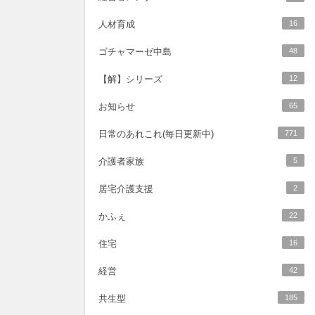
人材育成
16
ゴチャマーゼ中島
48
【解】シリーズ
12
お知らせ
65
日常のあれこれ(毎日更新中)
771
介護者家族
5
居宅介護支援
2
かふぇ
22
住宅
16
経営
42
共生型
185