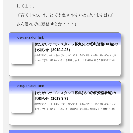
してます。
子育て中の方は、とても働きやすいと思います(お子
さん連れでの勤務okとか・・・)
otagai-salon.link
おたがいサロン スタッフ募集(その①無資格OK編)の
お知らせ（2018.2.26）
共生型デイサービスおたがいサロンでは、今年4月から一緒に働いてもらえる
スタッフ(正社員/パート)さんを募集します。「北海道の働く女性応援プロジェ
クト」(北海道新聞社主催)企業部門「準グランプリ」受賞。女性が働きやすい
職場を評価していただいたことにスタッフ一同大喜び↓資格や経験は不要、年
齢も問いません。ただし車の普通免許を持ってて送迎業務に支障がなければ。
子育て中の方も安心。お子さん連れて来ての勤務も可！(いや、むしろ大歓
otagai-salon.link
迎！)「送迎業務が可能である旨も強調して下さい」とスタッフかわちゃんに
つっこまれた...
おたがいサロン スタッフ募集(その②有資格者編)の
お知らせ（2018.3.7）
共生型デイサービスおたがいサロンでは、今年4月から一緒に働いてもらえる
スタッフ(正社員/パート)さんを「資格なしでもOK」(前回upした募集)とは別に
介護支援専門員資格（未経験可）をお持ちの方を新たに募集します。介護支援
専門員資格をお持ちの方経験・年齢、問いません。ただし車の普通免許を持っ
てて送迎業務に支障がないこと。子育て中の方も安心。お子さん連れて来ての
勤務も可！(いや、むしろ大歓迎！)「スタッフ募集のお知らせ」ではあります