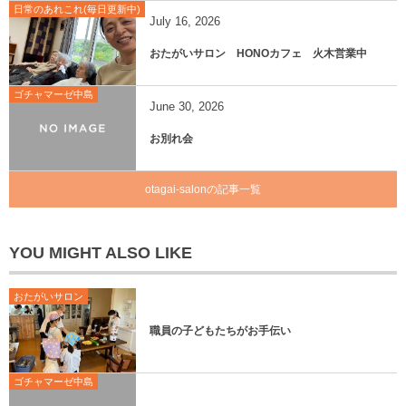
日常のあれこれ(毎日更新中)
July
16
,
2026
おたがいサロン HONOカフェ 火木営業中
ゴチャマーゼ中島
June
30
,
2026
お別れ会
otagai-salonの記事一覧
YOU MIGHT ALSO LIKE
おたがいサロン
職員の子どもたちがお手伝い
ゴチャマーゼ中島