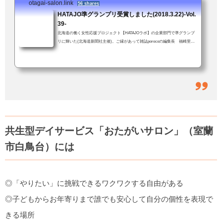
otagai-salon.link
が、「おたがいサロンってこんなとこだよ」という話でもあります(前回より
56 shares
ちょっと...
HATAJO準グランプリ受賞しました(2018.3.22)-Vol.
39-
北海道の働く女性応援プロジェクト【HATAJOラボ】の企業部門で準グランプ
リに輝いた(北海道新聞社主催)。ご縁があって雑誌porocoの編集長 福崎里美
さんの推薦をいただき応募した。「すご〜い！！」「しばらく前に、うち(＝
おたがいサロン)の働きやすい環境って何？、とかきいていたやつですか？」
結果を伝えると、職員も一緒に大喜び。おたがいサロンでは当たり前のこと
が、他では違うこともある。でも、会社の中にいると何が違うのかよくわから
ない。特別な何かをやってるという実感もない。きっと、他の会社も同じよう
な取り組みを...
共生型デイサービス「おたがいサロン」（室蘭
市白鳥台）には
◎「やりたい」に挑戦できるワクワクする自由がある
◎子どもからお年寄りまで誰でも安心して自分の個性を表現で
きる場所