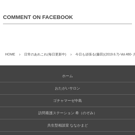
COMMENT ON FACEBOOK
HOME
日常のあれこれ(毎日更新中)
今日も頑張る(藤田)(2019.6.7)-Vol.4
ホーム
おたがいサロン
ゴチャマーゼ中島
訪問看護ステーション 希（のぞみ）
共生型相談室 ななかまど