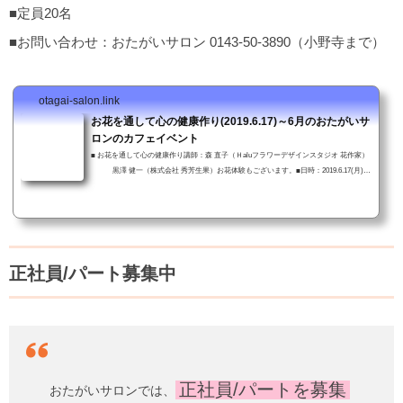
■定員20名
■お問い合わせ：おたがいサロン 0143-50-3890（小野寺まで）
otagai-salon.link
お花を通して心の健康作り(2019.6.17)～6月のおたがいサ
ロンのカフェイベント
■ お花を通して心の健康作り講師：森 直子（Ｈaluフラワーデザインスタジオ 花作家）
黒澤 健一（株式会社 秀芳生果）お花体験もございます。■日時：2019.6.17(月) 1
3:00〜14：00■入場無料■お問い合わせ：おたがいサロン 0143-50-3890（小野寺まで）
「お花を通して心の健康作り」ちらし PDF Download皆さんのご来場を心よりお待ちし
ています。(てらっち)
正社員/パート募集中
正社員/パートを募集
おたがいサロンでは、