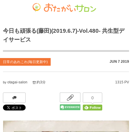
ゴチャマーゼ中島
おたがいサロン
ホーム
今日も頑張る(藤田)(2019.6.7)-Vol.480- 共生型デ
お知らせ
共生型デイサービス おたがいサロン
ごちゃまぜ食堂
イサービス
あれこれブログ
サービス付き高齢者向け住宅
地域密着通所介護
個人情報保護方針
居宅介護支援事業
放課後等デイサービス
JUN
7
2019
日常のあれこれ(毎日更新中)
おたがいサロンの喫茶店（オレンジカフェ）
就労継続支援 B型事業
otagai-salon
約3分
1315 PV
by
0