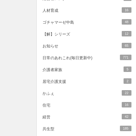
人材育成
16
ゴチャマーゼ中島
48
【解】シリーズ
12
お知らせ
65
日常のあれこれ(毎日更新中)
771
介護者家族
5
居宅介護支援
2
かふぇ
22
住宅
16
経営
42
共生型
185