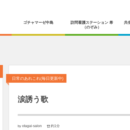
ゴチャマーゼ中島
訪問看護ステーション 希
共
（のぞみ）
日常のあれこれ(毎日更新中)
涙誘う歌
otagai-salon
約1分
by