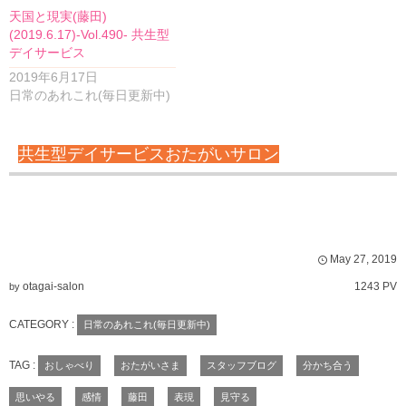
天国と現実(藤田)
(2019.6.17)-Vol.490- 共生型
デイサービス
2019年6月17日
日常のあれこれ(毎日更新中)
共生型デイサービスおたがいサロン
May
27
,
2019
otagai-salon
1243 PV
by
CATEGORY :
日常のあれこれ(毎日更新中)
TAG :
おしゃべり
おたがいさま
スタッフブログ
分かち合う
思いやる
感情
藤田
表現
見守る