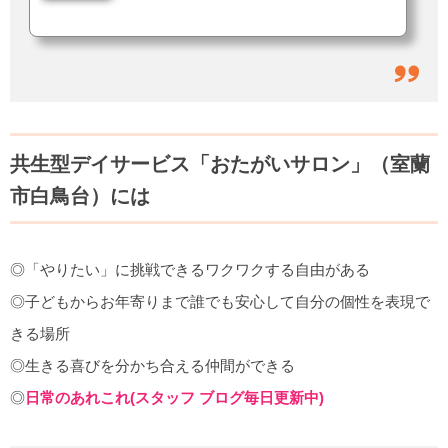
さんの推薦をいただき応募した。「すご〜い！！」「しばらく前に、うち(＝
おたがいサロン)の働きやすい環境って何？、とかきいていたやつですか？」
結果を伝えると、職員も一緒に大喜び。おたがいサロンでは当たり前のこと
が、他では違うこともある。でも、会社の中にいると何が違うのかよくわから
ない。特別な何かをやってるという実感もない。きっと、他の会社も同じよう
な取り組みを...
共生型デイサービス「おたがいサロン」（室蘭
市白鳥台）には
◎「やりたい」に挑戦できるワクワクする自由がある
◎子どもからお年寄りまで誰でも安心して自分の個性を表現で
きる場所
◎生きる喜びを分かち合える仲間ができる
◎
日常のあれこれ(スタッフ ブログ毎日更新中)