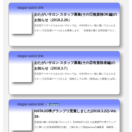
otagai-salon.link
おたがいサロン スタッフ募集(その①無資格OK編)の
お知らせ（2018.2.26）
共生型デイサービスおたがいサロンでは、今年4月から一緒に働いてもらえる
スタッフ(正社員/パート)さんを募集します。「北海道の働く女性応援プロジェ
クト」(北海道新聞社主催)企業部門「準グランプリ」受賞。女性が働きやすい
職場を評価していただいたことにスタッフ一同大喜び↓資格や経験は不要、年
齢も問いません。ただし車の普通免許を持ってて送迎業務に支障がなければ。
子育て中の方も安心。お子さん連れて来ての勤務も可！(いや、むしろ大歓
otagai-salon.link
迎！)「送迎業務が可能である旨も強調して下さい」とスタッフかわちゃんに
つっこまれた...
おたがいサロン スタッフ募集(その②有資格者編)の
お知らせ（2018.3.7）
共生型デイサービスおたがいサロンでは、今年4月から一緒に働いてもらえる
スタッフ(正社員/パート)さんを「資格なしでもOK」(前回upした募集)とは別に
介護支援専門員資格（未経験可）をお持ちの方を新たに募集します。介護支援
専門員資格をお持ちの方経験・年齢、問いません。ただし車の普通免許を持っ
てて送迎業務に支障がないこと。子育て中の方も安心。お子さん連れて来ての
勤務も可！(いや、むしろ大歓迎！)「スタッフ募集のお知らせ」ではあります
otagai-salon.link
が、「おたがいサロンってこんなとこだよ」という話でもあります(前回より
56 shares
ちょっと...
HATAJO準グランプリ受賞しました(2018.3.22)-Vol.
39-
北海道の働く女性応援プロジェクト【HATAJOラボ】の企業部門で準グランプ
リに輝いた(北海道新聞社主催)。ご縁があって雑誌porocoの編集長 福崎里美