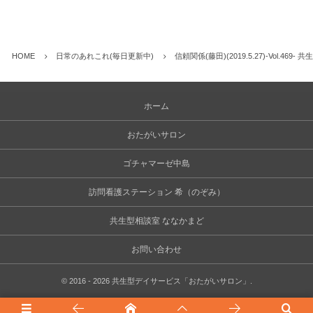
HOME
日常のあれこれ(毎日更新中)
信頼関係(藤田)(2019.5.27)-Vol.469
ホーム
おたがいサロン
ゴチャマーゼ中島
訪問看護ステーション 希（のぞみ）
共生型相談室 ななかまど
お問い合わせ
©
2016 - 2026
共生型デイサービス「おたがいサロン」
.