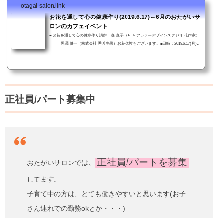
otagai-salon.link
お花を通して心の健康作り(2019.6.17)～6月のおたがいサ
ロンのカフェイベント
■ お花を通して心の健康作り講師：森 直子（Ｈaluフラワーデザインスタジオ 花作家）
黒澤 健一（株式会社 秀芳生果）お花体験もございます。■日時：2019.6.17(月) 1
3:00〜14：00■入場無料■お問い合わせ：おたがいサロン 0143-50-3890（小野寺まで）
「お花を通して心の健康作り」ちらし PDF Download皆さんのご来場を心よりお待ちし
ています。(てらっち)
正社員/パート募集中
正社員/パートを募集
おたがいサロンでは、
してます。
子育て中の方は、とても働きやすいと思います(お子
さん連れでの勤務okとか・・・)