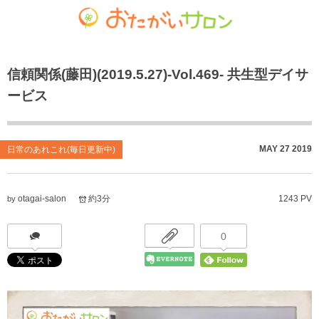
ゴチャマーゼ中島
おたがいサロン
ホーム
信頼関係(藤田)(2019.5.27)-Vol.469- 共生型デイサ
お知らせ
共生型デイサービス おたがいサロン
ごちゃまぜ食堂
ービス
あれこれブログ
サービス付き高齢者向け住宅
地域密着通所介護
個人情報保護方針
居宅介護支援事業
放課後等デイサービス
MAY
27
2019
日常のあれこれ(毎日更新中)
おたがいサロンの喫茶店（オレンジカフェ）
就労継続支援 B型事業
otagai-salon
約3分
1243 PV
by
0