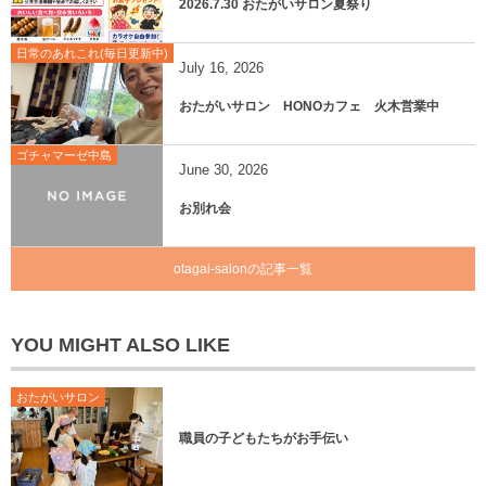
2026.7.30 おたがいサロン夏祭り
日常のあれこれ(毎日更新中)
July
16
,
2026
おたがいサロン HONOカフェ 火木営業中
ゴチャマーゼ中島
June
30
,
2026
お別れ会
otagai-salonの記事一覧
YOU MIGHT ALSO LIKE
おたがいサロン
職員の子どもたちがお手伝い