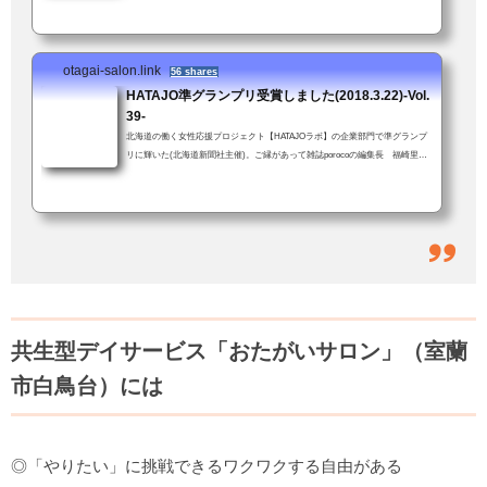
専門員資格をお持ちの方経験・年齢、問いません。ただし車の普通免許を持っ
てて送迎業務に支障がないこと。子育て中の方も安心。お子さん連れて来ての
勤務も可！(いや、むしろ大歓迎！)「スタッフ募集のお知らせ」ではあります
otagai-salon.link
が、「おたがいサロンってこんなとこだよ」という話でもあります(前回より
56 shares
ちょっと...
HATAJO準グランプリ受賞しました(2018.3.22)-Vol.
39-
北海道の働く女性応援プロジェクト【HATAJOラボ】の企業部門で準グランプ
リに輝いた(北海道新聞社主催)。ご縁があって雑誌porocoの編集長 福崎里美
さんの推薦をいただき応募した。「すご〜い！！」「しばらく前に、うち(＝
おたがいサロン)の働きやすい環境って何？、とかきいていたやつですか？」
結果を伝えると、職員も一緒に大喜び。おたがいサロンでは当たり前のこと
が、他では違うこともある。でも、会社の中にいると何が違うのかよくわから
ない。特別な何かをやってるという実感もない。きっと、他の会社も同じよう
な取り組みを...
共生型デイサービス「おたがいサロン」（室蘭
市白鳥台）には
◎「やりたい」に挑戦できるワクワクする自由がある