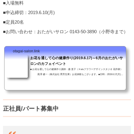
■入場無料
■申込締切：2019.6.10(月)
■定員20名
■お問い合わせ：おたがいサロン 0143-50-3890（小野寺まで）
otagai-salon.link
お花を通して心の健康作り(2019.6.17)～6月のおたがいサ
ロンのカフェイベント
■ お花を通して心の健康作り講師：森 直子（Ｈaluフラワーデザインスタジオ 花作家）
黒澤 健一（株式会社 秀芳生果）お花体験もございます。■日時：2019.6.17(月) 1
3:00〜14：00■入場無料■お問い合わせ：おたがいサロン 0143-50-3890（小野寺まで）
「お花を通して心の健康作り」ちらし PDF Download皆さんのご来場を心よりお待ちし
ています。(てらっち)
正社員/パート募集中