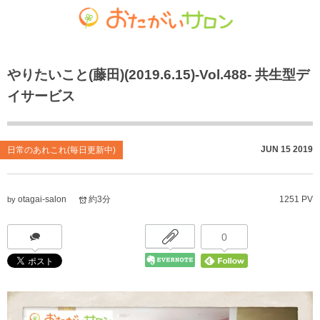
ゴチャマーゼ中島
おたがいサロン
ホーム
やりたいこと(藤田)(2019.6.15)-Vol.488- 共生型デ
お知らせ
共生型デイサービス おたがいサロン
ごちゃまぜ食堂
イサービス
あれこれブログ
サービス付き高齢者向け住宅
地域密着通所介護
個人情報保護方針
居宅介護支援事業
放課後等デイサービス
JUN
15
2019
日常のあれこれ(毎日更新中)
おたがいサロンの喫茶店（オレンジカフェ）
就労継続支援 B型事業
otagai-salon
約3分
1251 PV
by
0