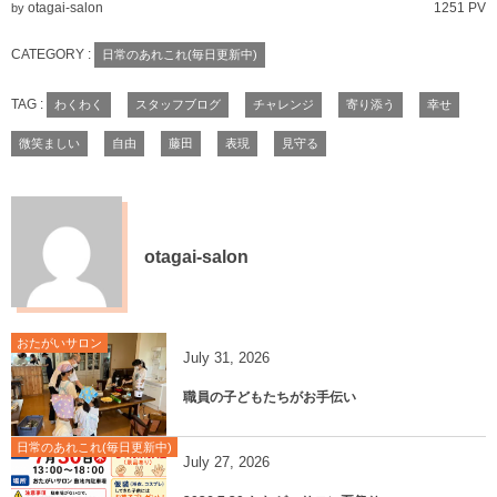
otagai-salon
1251 PV
by
CATEGORY :
日常のあれこれ(毎日更新中)
TAG :
わくわく
スタッフブログ
チャレンジ
寄り添う
幸せ
微笑ましい
自由
藤田
表現
見守る
otagai-salon
おたがいサロン
July
31
,
2026
職員の子どもたちがお手伝い
日常のあれこれ(毎日更新中)
July
27
,
2026