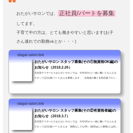
正社員/パートを募集
おたがいサロンでは、
してます。
子育て中の方は、とても働きやすいと思います(お子
さん連れでの勤務okとか・・・)
otagai-salon.link
おたがいサロン スタッフ募集(その①無資格OK編)の
お知らせ（2018.2.26）
共生型デイサービスおたがいサロンでは、今年4月から一緒に働いてもらえる
スタッフ(正社員/パート)さんを募集します。「北海道の働く女性応援プロジェ
クト」(北海道新聞社主催)企業部門「準グランプリ」受賞。女性が働きやすい
職場を評価していただいたことにスタッフ一同大喜び↓資格や経験は不要、年
齢も問いません。ただし車の普通免許を持ってて送迎業務に支障がなければ。
子育て中の方も安心。お子さん連れて来ての勤務も可！(いや、むしろ大歓
otagai-salon.link
迎！)「送迎業務が可能である旨も強調して下さい」とスタッフかわちゃんに
つっこまれた...
おたがいサロン スタッフ募集(その②有資格者編)の
お知らせ（2018.3.7）
共生型デイサービスおたがいサロンでは、今年4月から一緒に働いてもらえる
スタッフ(正社員/パート)さんを「資格なしでもOK」(前回upした募集)とは別に
介護支援専門員資格（未経験可）をお持ちの方を新たに募集します。介護支援