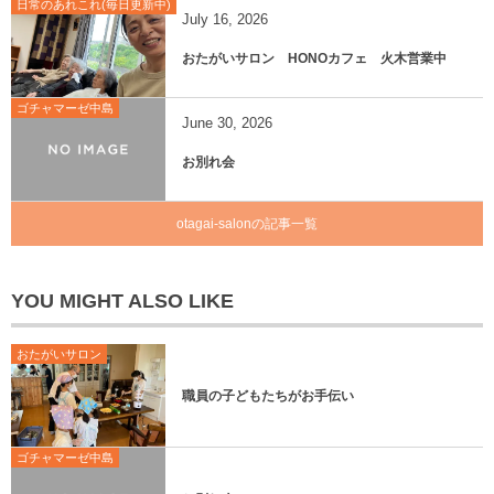
日常のあれこれ(毎日更新中)
July
16
,
2026
おたがいサロン HONOカフェ 火木営業中
ゴチャマーゼ中島
June
30
,
2026
お別れ会
otagai-salonの記事一覧
YOU MIGHT ALSO LIKE
おたがいサロン
職員の子どもたちがお手伝い
ゴチャマーゼ中島