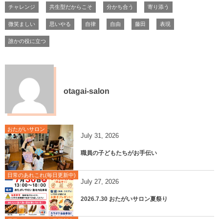
チャレンジ
共生型だからこそ
分かち合う
寄り添う
微笑ましい
思いやる
自律
自由
藤田
表現
誰かの役に立つ
otagai-salon
おたがいサロン
July
31
,
2026
職員の子どもたちがお手伝い
日常のあれこれ(毎日更新中)
July
27
,
2026
2026.7.30 おたがいサロン夏祭り