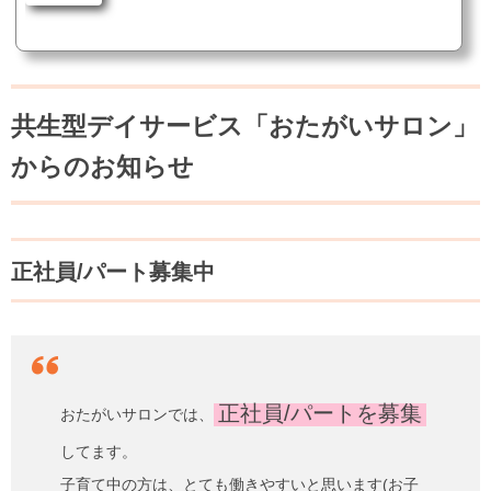
る」ではなく、「やりたい」が「やれる」はその人も周りの人も元気にする２．「手伝
って」「助けて」が許される環境は「おたがいさま」という自由な関係性の上に成り立
つ３．他者にお願いされた「役割」は他者貢献感を喚起する１．「やらされる」ではな
く、「やりたい」が「やれる」はその人も周りの人も元気にするおたがいサロンでは、
誰もが「やりたい」ができる自由...
共生型デイサービス「おたがいサロン」
からのお知らせ
正社員/パート募集中
正社員/パートを募集
おたがいサロンでは、
してます。
子育て中の方は、とても働きやすいと思います(お子