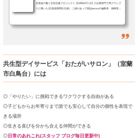
北海道の働く女性応援プロジェクト【HATAJOラボ】の企業部門で準グランプ
リに輝いた(北海道新聞社主催)。ご縁があって雑誌porocoの編集長 福崎里美
さんの推薦をいただき応募した。「すご〜い！！」「しばらく前に、うち(＝
おたがいサロン)の働きやすい環境って何？、とかきいていたやつですか？」
結果を伝えると、職員も一緒に大喜び。おたがいサロンでは当たり前のこと
が、他では違うこともある。でも、会社の中にいると何が違うのかよくわから
ない。特別な何かをやってるという実感もない。きっと、他の会社も同じよう
な取り組みを...
共生型デイサービス「おたがいサロン」（室蘭
市白鳥台）には
◎「やりたい」に挑戦できるワクワクする自由がある
◎子どもからお年寄りまで誰でも安心して自分の個性を表現で
きる場所
◎生きる喜びを分かち合える仲間ができる
◎
日常のあれこれ(スタッフ ブログ毎日更新中)