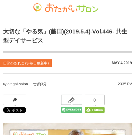
ゴチャマーゼ中島
おたがいサロン
ホーム
大切な「やる気」(藤田)(2019.5.4)-Vol.446- 共生
お知らせ
共生型デイサービス おたがいサロン
ごちゃまぜ食堂
型デイサービス
あれこれブログ
サービス付き高齢者向け住宅
地域密着通所介護
個人情報保護方針
居宅介護支援事業
放課後等デイサービス
MAY
4
2019
日常のあれこれ(毎日更新中)
おたがいサロンの喫茶店（オレンジカフェ）
就労継続支援 B型事業
otagai-salon
約3分
2335 PV
by
0