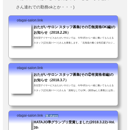
さん連れでの勤務okとか・・・)
otagai-salon.link
おたがいサロン スタッフ募集(その①無資格OK編)の
お知らせ（2018.2.26）
共生型デイサービスおたがいサロンでは、今年4月から一緒に働いてもらえる
スタッフ(正社員/パート)さんを募集します。「北海道の働く女性応援プロジェ
クト」(北海道新聞社主催)企業部門「準グランプリ」受賞。女性が働きやすい
職場を評価していただいたことにスタッフ一同大喜び↓資格や経験は不要、年
齢も問いません。ただし車の普通免許を持ってて送迎業務に支障がなければ。
子育て中の方も安心。お子さん連れて来ての勤務も可！(いや、むしろ大歓
otagai-salon.link
迎！)「送迎業務が可能である旨も強調して下さい」とスタッフかわちゃんに
つっこまれた...
おたがいサロン スタッフ募集(その②有資格者編)の
お知らせ（2018.3.7）
共生型デイサービスおたがいサロンでは、今年4月から一緒に働いてもらえる
スタッフ(正社員/パート)さんを「資格なしでもOK」(前回upした募集)とは別に
介護支援専門員資格（未経験可）をお持ちの方を新たに募集します。介護支援
専門員資格をお持ちの方経験・年齢、問いません。ただし車の普通免許を持っ
てて送迎業務に支障がないこと。子育て中の方も安心。お子さん連れて来ての
勤務も可！(いや、むしろ大歓迎！)「スタッフ募集のお知らせ」ではあります
otagai-salon.link
が、「おたがいサロンってこんなとこだよ」という話でもあります(前回より
56 shares
ちょっと...
HATAJO準グランプリ受賞しました(2018.3.22)-Vol.
39-