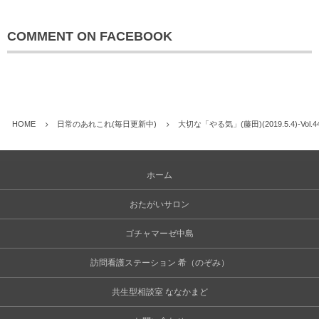
COMMENT ON FACEBOOK
HOME
日常のあれこれ(毎日更新中)
大切な「やる気」(藤田)(2019.5.4)-Vo
ホーム
おたがいサロン
ゴチャマーゼ中島
訪問看護ステーション 希（のぞみ）
共生型相談室 ななかまど