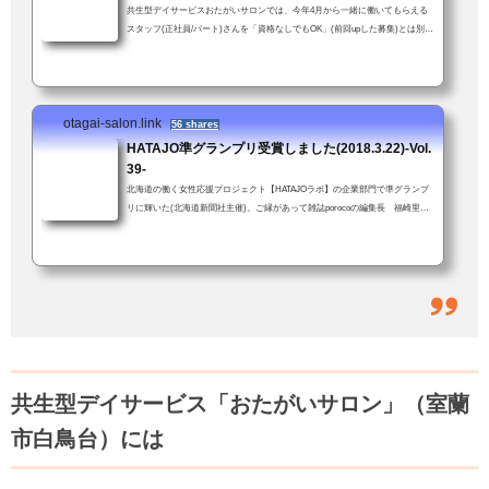
共生型デイサービスおたがいサロンでは、今年4月から一緒に働いてもらえる
スタッフ(正社員/パート)さんを「資格なしでもOK」(前回upした募集)とは別に
介護支援専門員資格（未経験可）をお持ちの方を新たに募集します。介護支援
専門員資格をお持ちの方経験・年齢、問いません。ただし車の普通免許を持っ
てて送迎業務に支障がないこと。子育て中の方も安心。お子さん連れて来ての
勤務も可！(いや、むしろ大歓迎！)「スタッフ募集のお知らせ」ではあります
otagai-salon.link
が、「おたがいサロンってこんなとこだよ」という話でもあります(前回より
56 shares
ちょっと...
HATAJO準グランプリ受賞しました(2018.3.22)-Vol.
39-
北海道の働く女性応援プロジェクト【HATAJOラボ】の企業部門で準グランプ
リに輝いた(北海道新聞社主催)。ご縁があって雑誌porocoの編集長 福崎里美
さんの推薦をいただき応募した。「すご〜い！！」「しばらく前に、うち(＝
おたがいサロン)の働きやすい環境って何？、とかきいていたやつですか？」
結果を伝えると、職員も一緒に大喜び。おたがいサロンでは当たり前のこと
が、他では違うこともある。でも、会社の中にいると何が違うのかよくわから
ない。特別な何かをやってるという実感もない。きっと、他の会社も同じよう
な取り組みを...
共生型デイサービス「おたがいサロン」（室蘭
市白鳥台）には