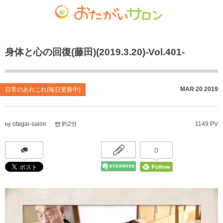
ゴチャマーゼ中島
おたがいサロン
ホーム
身体と心の回復(藤田)(2019.3.20)-Vol.401-
お知らせ
共生型デイサービス おたがいサロン
ごちゃまぜ食堂
あれこれブログ
サービス付き高齢者向け住宅
地域密着通所介護
MAR
20
2019
日常のあれこれ(毎日更新中)
個人情報保護方針
居宅介護支援事業
放課後等デイサービス
otagai-salon
約2分
1149 PV
by
おたがいサロンの喫茶店（オレンジカフェ）
就労継続支援 B型事業
0