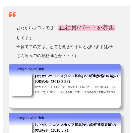
正社員/パートを募集
おたがいサロンでは、
してます。
子育て中の方は、とても働きやすいと思います(お子
さん連れでの勤務okとか・・・)
otagai-salon.link
おたがいサロン スタッフ募集(その①無資格OK編)の
お知らせ（2018.2.26）
共生型デイサービスおたがいサロンでは、今年4月から一緒に働いてもらえる
スタッフ(正社員/パート)さんを募集します。「北海道の働く女性応援プロジェ
クト」(北海道新聞社主催)企業部門「準グランプリ」受賞。女性が働きやすい
職場を評価していただいたことにスタッフ一同大喜び↓資格や経験は不要、年
齢も問いません。ただし車の普通免許を持ってて送迎業務に支障がなければ。
子育て中の方も安心。お子さん連れて来ての勤務も可！(いや、むしろ大歓
otagai-salon.link
迎！)「送迎業務が可能である旨も強調して下さい」とスタッフかわちゃんに
つっこまれた...
おたがいサロン スタッフ募集(その②有資格者編)の
お知らせ（2018.3.7）