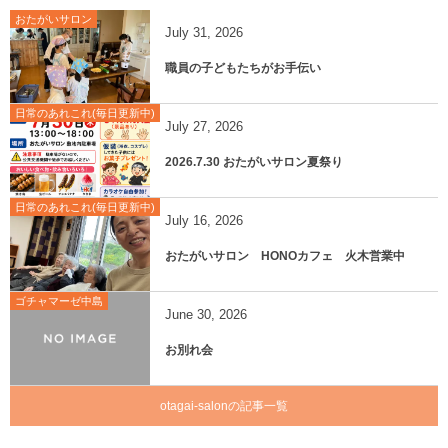
おたがいサロン
July
31
,
2026
職員の子どもたちがお手伝い
日常のあれこれ(毎日更新中)
July
27
,
2026
2026.7.30 おたがいサロン夏祭り
日常のあれこれ(毎日更新中)
July
16
,
2026
おたがいサロン HONOカフェ 火木営業中
ゴチャマーゼ中島
June
30
,
2026
お別れ会
otagai-salonの記事一覧