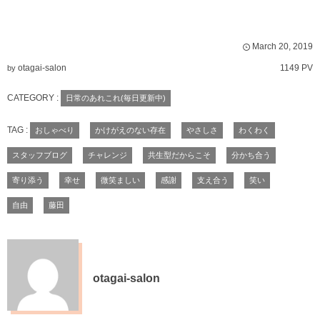
March
20
,
2019
otagai-salon
1149 PV
by
CATEGORY :
日常のあれこれ(毎日更新中)
TAG :
おしゃべり
かけがえのない存在
やさしさ
わくわく
スタッフブログ
チャレンジ
共生型だからこそ
分かち合う
寄り添う
幸せ
微笑ましい
感謝
支え合う
笑い
自由
藤田
otagai-salon