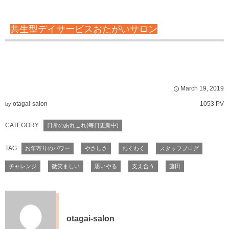
共生型デイサービスおたがいサロン
March
19
,
2019
otagai-salon
1053 PV
by
CATEGORY :
日常のあれこれ(毎日更新中)
TAG :
お年寄りのパワー
やさしさ
わくわく
スタッフブログ
チャレンジ
微笑ましい
思いやる
支え合う
藤田
otagai-salon