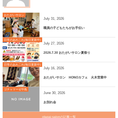
おたがいサロン
July
31
,
2026
職員の子どもたちがお手伝い
日常のあれこれ(毎日更新中)
July
27
,
2026
2026.7.30 おたがいサロン夏祭り
日常のあれこれ(毎日更新中)
July
16
,
2026
おたがいサロン HONOカフェ 火木営業中
ゴチャマーゼ中島
June
30
,
2026
お別れ会
otagai-salonの記事一覧