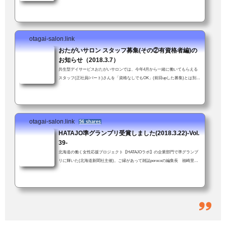
クト」(北海道新聞社主催)企業部門「準グランプリ」受賞。女性が働きやすい
職場を評価していただいたことにスタッフ一同大喜び↓資格や経験は不要、年
齢も問いません。ただし車の普通免許を持ってて送迎業務に支障がなければ。
子育て中の方も安心。お子さん連れて来ての勤務も可！(いや、むしろ大歓
otagai-salon.link
迎！)「送迎業務が可能である旨も強調して下さい」とスタッフかわちゃんに
つっこまれた...
おたがいサロン スタッフ募集(その②有資格者編)の
お知らせ（2018.3.7）
共生型デイサービスおたがいサロンでは、今年4月から一緒に働いてもらえる
スタッフ(正社員/パート)さんを「資格なしでもOK」(前回upした募集)とは別に
介護支援専門員資格（未経験可）をお持ちの方を新たに募集します。介護支援
専門員資格をお持ちの方経験・年齢、問いません。ただし車の普通免許を持っ
てて送迎業務に支障がないこと。子育て中の方も安心。お子さん連れて来ての
勤務も可！(いや、むしろ大歓迎！)「スタッフ募集のお知らせ」ではあります
otagai-salon.link
が、「おたがいサロンってこんなとこだよ」という話でもあります(前回より
56 shares
ちょっと...
HATAJO準グランプリ受賞しました(2018.3.22)-Vol.
39-
北海道の働く女性応援プロジェクト【HATAJOラボ】の企業部門で準グランプ
リに輝いた(北海道新聞社主催)。ご縁があって雑誌porocoの編集長 福崎里美
さんの推薦をいただき応募した。「すご〜い！！」「しばらく前に、うち(＝
おたがいサロン)の働きやすい環境って何？、とかきいていたやつですか？」
結果を伝えると、職員も一緒に大喜び。おたがいサロンでは当たり前のこと
が、他では違うこともある。でも、会社の中にいると何が違うのかよくわから
ない。特別な何かをやってるという実感もない。きっと、他の会社も同じよう
な取り組みを...