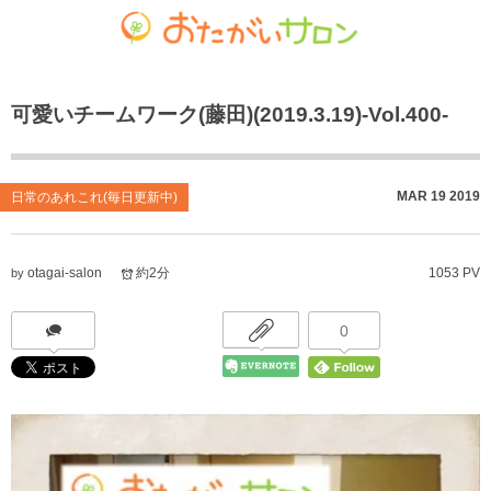
ゴチャマーゼ中島
おたがいサロン
ホーム
可愛いチームワーク(藤田)(2019.3.19)-Vol.400-
お知らせ
共生型デイサービス おたがいサロン
ごちゃまぜ食堂
あれこれブログ
サービス付き高齢者向け住宅
地域密着通所介護
MAR
19
2019
日常のあれこれ(毎日更新中)
個人情報保護方針
居宅介護支援事業
放課後等デイサービス
otagai-salon
約2分
1053 PV
by
おたがいサロンの喫茶店（オレンジカフェ）
就労継続支援 B型事業
0